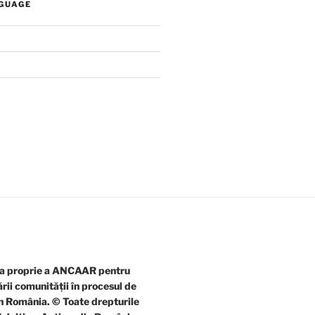
GUAGE
rma proprie a ANCAAR pentru
rii comunității în procesul de
in România. © Toate drepturile