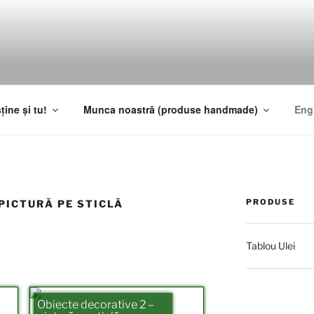
ține și tu!
Munca noastră (produse handmade)
Eng
PRODUSE
 PICTURĂ PE STICLĂ
Tablou Ulei
Obiecte decorative 2 –