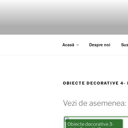
Sari
la
conținut
Acasă
Despre noi
Sus
OBIECTE DECORATIVE 4-
Vezi de asemenea:
Obiecte decorative 3-